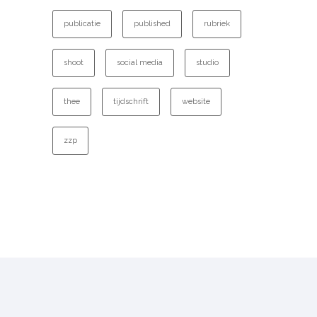
publicatie
published
rubriek
shoot
social media
studio
thee
tijdschrift
website
zzp