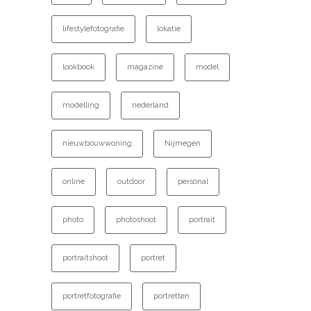
lifestylefotografie
lokatie
lookbook
magazine
model
modelling
nederland
nieuwbouwwoning
Nijmegen
online
outdoor
personal
photo
photoshoot
portrait
portraitshoot
portret
portretfotografie
portretten