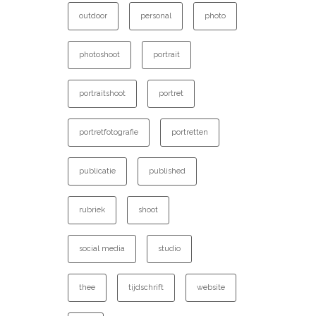
outdoor
personal
photo
photoshoot
portrait
portraitshoot
portret
portretfotografie
portretten
publicatie
published
rubriek
shoot
social media
studio
thee
tijdschrift
website