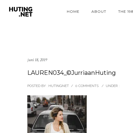
HOME
ABOUT
THE 19
juni 18, 2019
LAUREN034_©JurriaanHuting
POSTED BY : HUTINGNET
/
0 COMMENTS
/
UNDER :