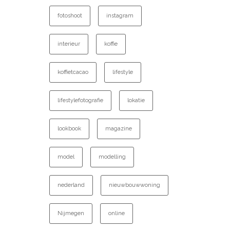
fotoshoot
instagram
interieur
koffie
koffietcacao
lifestyle
lifestylefotografie
lokatie
lookbook
magazine
model
modelling
nederland
nieuwbouwwoning
Nijmegen
online