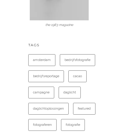
the 1983 magazine
TAGS
amsterdam
bedrijfsfotografie
bedrijfsreportage
cacao
campagne
daglicht
daglichtoplossingen
featured
fotograferen
fotografie