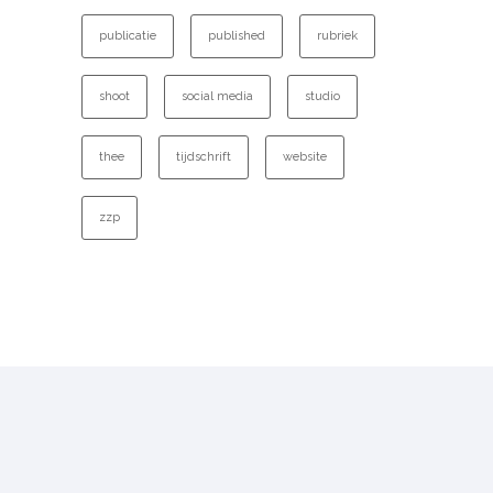
publicatie
published
rubriek
shoot
social media
studio
thee
tijdschrift
website
zzp