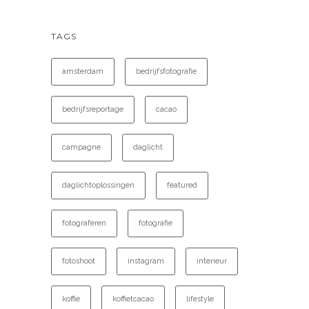
TAGS
amsterdam
bedrijfsfotografie
bedrijfsreportage
cacao
campagne
daglicht
daglichtoplossingen
featured
fotograferen
fotografie
fotoshoot
instagram
interieur
koffie
koffietcacao
lifestyle