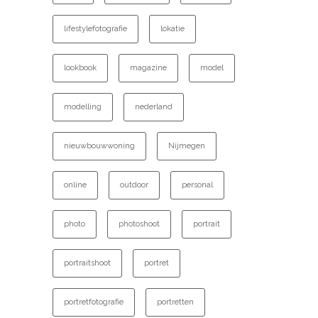
lifestylefotografie
lokatie
lookbook
magazine
model
modelling
nederland
nieuwbouwwoning
Nijmegen
online
outdoor
personal
photo
photoshoot
portrait
portraitshoot
portret
portretfotografie
portretten