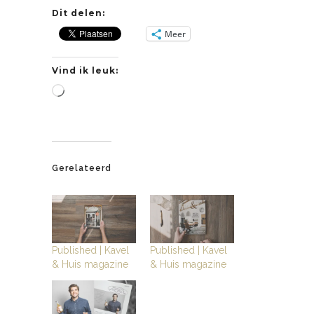
Dit delen:
Meer
Vind ik leuk:
A
a
n
h
e
Gerelateerd
t
l
a
d
Published | Kavel
Published | Kavel
e
& Huis magazine
& Huis magazine
n
.
.