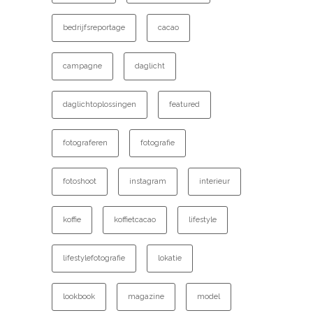
bedrijfsreportage
cacao
campagne
daglicht
daglichtoplossingen
featured
fotograferen
fotografie
fotoshoot
instagram
interieur
koffie
koffietcacao
lifestyle
lifestylefotografie
lokatie
lookbook
magazine
model