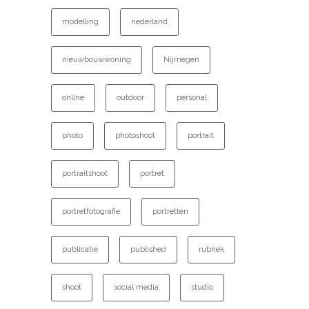
modelling
nederland
nieuwbouwwoning
Nijmegen
online
outdoor
personal
photo
photoshoot
portrait
portraitshoot
portret
portretfotografie
portretten
publicatie
published
rubriek
shoot
social media
studio