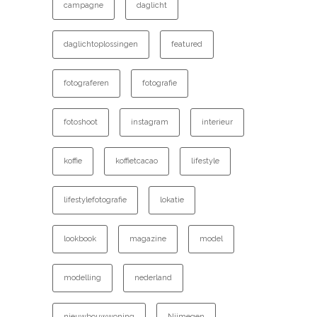
campagne
daglicht
daglichtoplossingen
featured
fotograferen
fotografie
fotoshoot
instagram
interieur
koffie
koffietcacao
lifestyle
lifestylefotografie
lokatie
lookbook
magazine
model
modelling
nederland
nieuwbouwwoning
Nijmegen