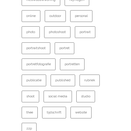
online
outdoor
personal
photo
photoshoot
portrait
portraitshoot
portret
portretfotografie
portretten
publicatie
published
rubriek
shoot
social media
studio
thee
tijdschrift
website
zzp