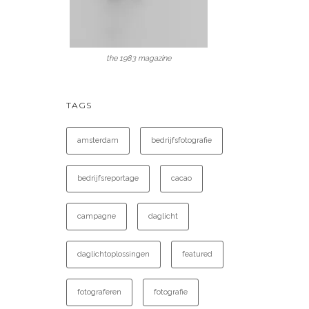
the 1983 magazine
TAGS
amsterdam
bedrijfsfotografie
bedrijfsreportage
cacao
campagne
daglicht
daglichtoplossingen
featured
fotograferen
fotografie