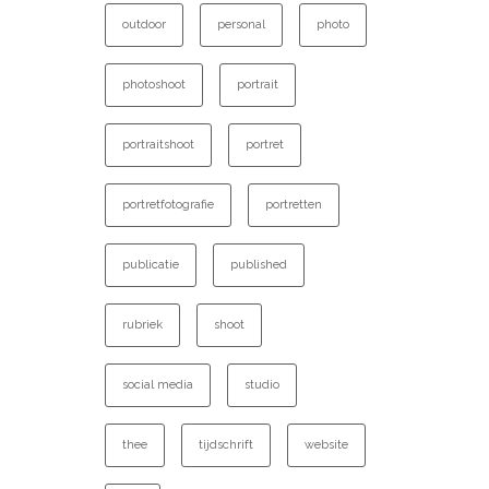
outdoor
personal
photo
photoshoot
portrait
portraitshoot
portret
portretfotografie
portretten
publicatie
published
rubriek
shoot
social media
studio
thee
tijdschrift
website