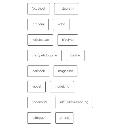
fotoshoot
instagram
interieur
koffie
koffietcacao
lifestyle
lifestylefotografie
lokatie
lookbook
magazine
model
modelling
nederland
nieuwbouwwoning
Nijmegen
online