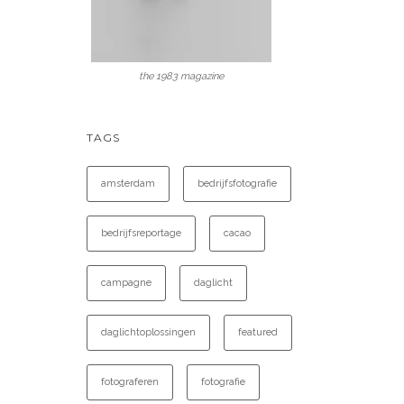
the 1983 magazine
TAGS
amsterdam
bedrijfsfotografie
bedrijfsreportage
cacao
campagne
daglicht
daglichtoplossingen
featured
fotograferen
fotografie