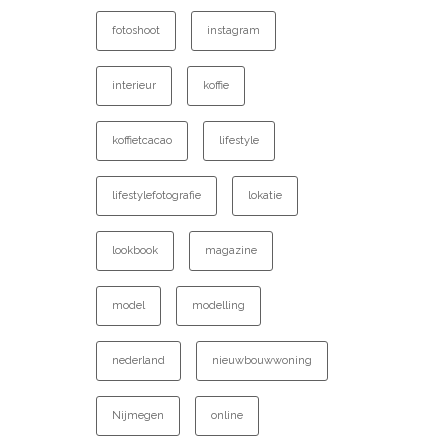
fotoshoot
instagram
interieur
koffie
koffietcacao
lifestyle
lifestylefotografie
lokatie
lookbook
magazine
model
modelling
nederland
nieuwbouwwoning
Nijmegen
online