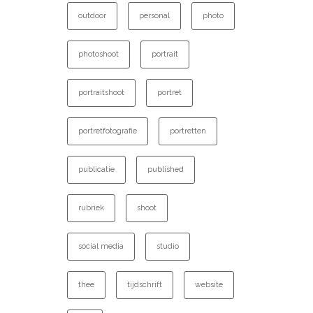
outdoor
personal
photo
photoshoot
portrait
portraitshoot
portret
portretfotografie
portretten
publicatie
published
rubriek
shoot
social media
studio
thee
tijdschrift
website