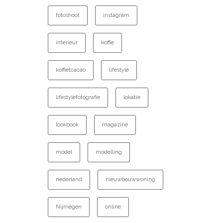
fotoshoot
instagram
interieur
koffie
koffietcacao
lifestyle
lifestylefotografie
lokatie
lookbook
magazine
model
modelling
nederland
nieuwbouwwoning
Nijmegen
online