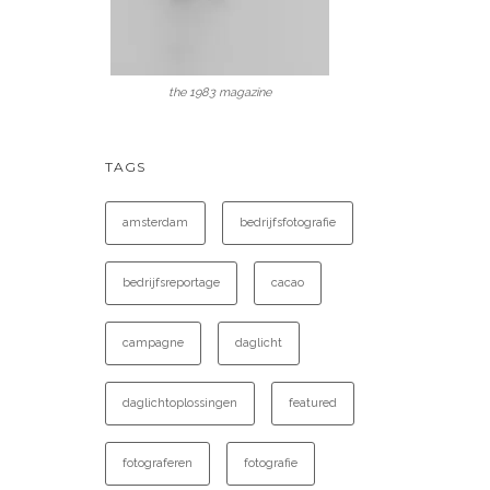
the 1983 magazine
TAGS
amsterdam
bedrijfsfotografie
bedrijfsreportage
cacao
campagne
daglicht
daglichtoplossingen
featured
fotograferen
fotografie