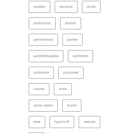
outdoor
personal
photo
photoshoot
portrait
portraitshoot
portret
portretfotografie
portretten
publicatie
published
rubriek
shoot
social media
studio
thee
tijdschrift
website