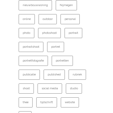
nieuwbouwwoning
Nijmegen
online
outdoor
personal
photo
photoshoot
portrait
portraitshoot
portret
portretfotografie
portretten
publicatie
published
rubriek
shoot
social media
studio
thee
tijdschrift
website