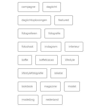
campagne
daglicht
daglichtoplossingen
featured
fotograferen
fotografie
fotoshoot
instagram
interieur
koffie
koffietcacao
lifestyle
lifestylefotografie
lokatie
lookbook
magazine
model
modelling
nederland