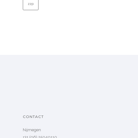
zzp
CONTACT
Nijmegen
+31 (06) 25040110