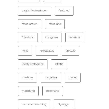
daglichtoplossingen
featured
fotograferen
fotografie
fotoshoot
instagram
interieur
koffie
koffietcacao
lifestyle
lifestylefotografie
lokatie
lookbook
magazine
model
modelling
nederland
nieuwbouwwoning
Nijmegen