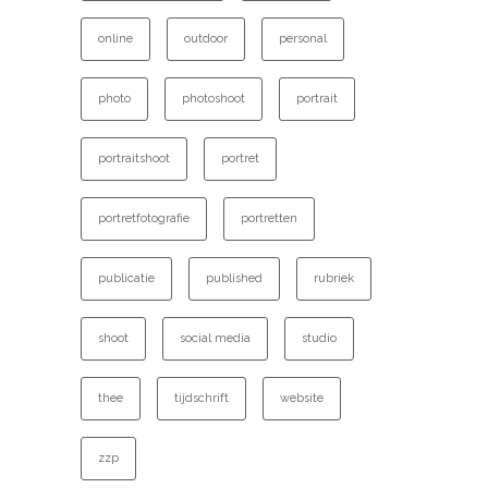
online
outdoor
personal
photo
photoshoot
portrait
portraitshoot
portret
portretfotografie
portretten
publicatie
published
rubriek
shoot
social media
studio
thee
tijdschrift
website
zzp