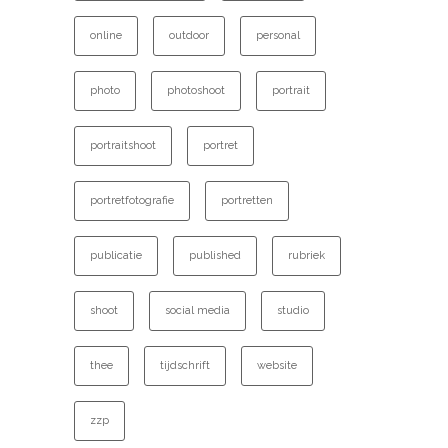
online
outdoor
personal
photo
photoshoot
portrait
portraitshoot
portret
portretfotografie
portretten
publicatie
published
rubriek
shoot
social media
studio
thee
tijdschrift
website
zzp