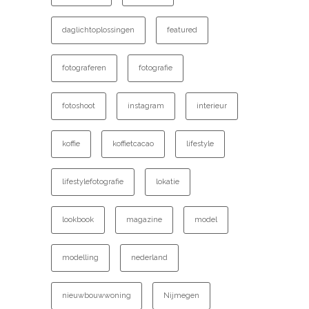
daglichtoplossingen
featured
fotograferen
fotografie
fotoshoot
instagram
interieur
koffie
koffietcacao
lifestyle
lifestylefotografie
lokatie
lookbook
magazine
model
modelling
nederland
nieuwbouwwoning
Nijmegen