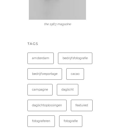
the 1983 magazine
TAGS
amsterdam
bedrijfsfotografie
bedrijfsreportage
cacao
campagne
daglicht
daglichtoplossingen
featured
fotograferen
fotografie