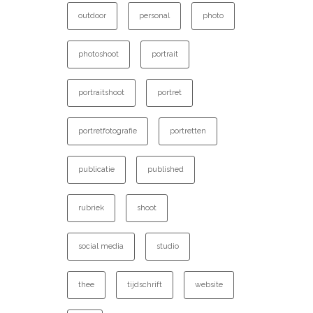
outdoor
personal
photo
photoshoot
portrait
portraitshoot
portret
portretfotografie
portretten
publicatie
published
rubriek
shoot
social media
studio
thee
tijdschrift
website