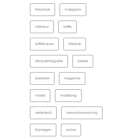
fotoshoot
instagram
interieur
koffie
koffietcacao
lifestyle
lifestylefotografie
lokatie
lookbook
magazine
model
modelling
nederland
nieuwbouwwoning
Nijmegen
online