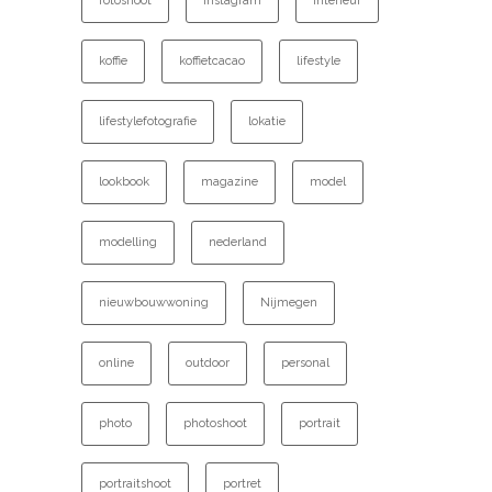
fotoshoot
instagram
interieur
koffie
koffietcacao
lifestyle
lifestylefotografie
lokatie
lookbook
magazine
model
modelling
nederland
nieuwbouwwoning
Nijmegen
online
outdoor
personal
photo
photoshoot
portrait
portraitshoot
portret