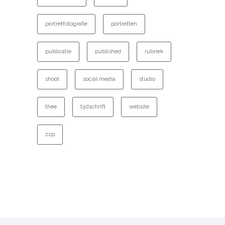
portretfotografie
portretten
publicatie
published
rubriek
shoot
social media
studio
thee
tijdschrift
website
zzp