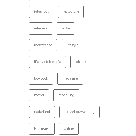
fotoshoot
instagram
interieur
koffie
koffietcacao
lifestyle
lifestylefotografie
lokatie
lookbook
magazine
model
modelling
nederland
nieuwbouwwoning
Nijmegen
online