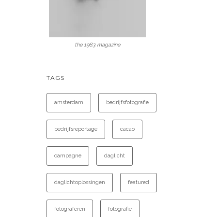
the 1983 magazine
TAGS
amsterdam
bedrijfsfotografie
bedrijfsreportage
cacao
campagne
daglicht
daglichtoplossingen
featured
fotograferen
fotografie