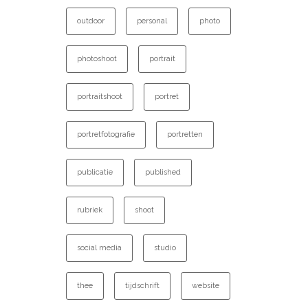
outdoor
personal
photo
photoshoot
portrait
portraitshoot
portret
portretfotografie
portretten
publicatie
published
rubriek
shoot
social media
studio
thee
tijdschrift
website