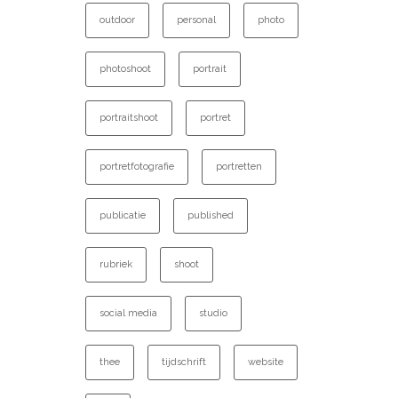
outdoor
personal
photo
photoshoot
portrait
portraitshoot
portret
portretfotografie
portretten
publicatie
published
rubriek
shoot
social media
studio
thee
tijdschrift
website