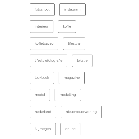
fotoshoot
instagram
interieur
koffie
koffietcacao
lifestyle
lifestylefotografie
lokatie
lookbook
magazine
model
modelling
nederland
nieuwbouwwoning
Nijmegen
online