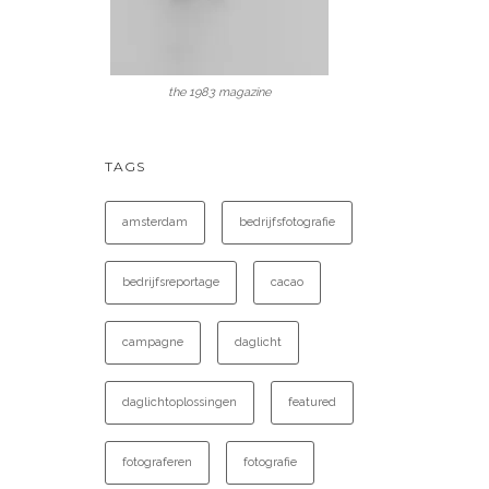
the 1983 magazine
TAGS
amsterdam
bedrijfsfotografie
bedrijfsreportage
cacao
campagne
daglicht
daglichtoplossingen
featured
fotograferen
fotografie