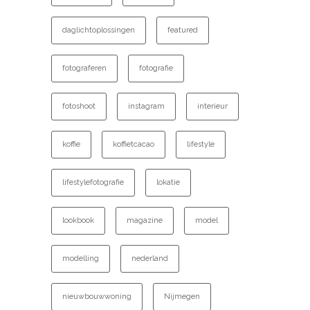
daglichtoplossingen
featured
fotograferen
fotografie
fotoshoot
instagram
interieur
koffie
koffietcacao
lifestyle
lifestylefotografie
lokatie
lookbook
magazine
model
modelling
nederland
nieuwbouwwoning
Nijmegen