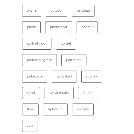
online
outdoor
personal
photo
photoshoot
portrait
portraitshoot
portret
portretfotografie
portretten
publicatie
published
rubriek
shoot
social media
studio
thee
tijdschrift
website
zzp