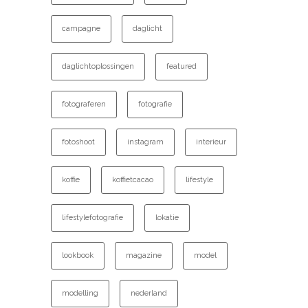
campagne
daglicht
daglichtoplossingen
featured
fotograferen
fotografie
fotoshoot
instagram
interieur
koffie
koffietcacao
lifestyle
lifestylefotografie
lokatie
lookbook
magazine
model
modelling
nederland