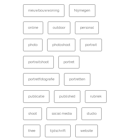
nieuwbouwwoning
Nijmegen
online
outdoor
personal
photo
photoshoot
portrait
portraitshoot
portret
portretfotografie
portretten
publicatie
published
rubriek
shoot
social media
studio
thee
tijdschrift
website