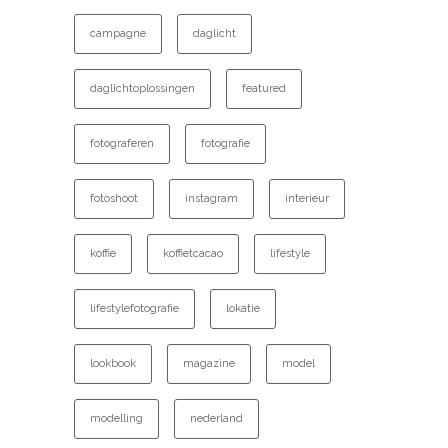
campagne
daglicht
daglichtoplossingen
featured
fotograferen
fotografie
fotoshoot
instagram
interieur
koffie
koffietcacao
lifestyle
lifestylefotografie
lokatie
lookbook
magazine
model
modelling
nederland