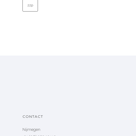
zzp
CONTACT
Nijmegen