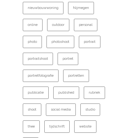
nieuwbouwwoning
Nijmegen
online
outdoor
personal
photo
photoshoot
portrait
portraitshoot
portret
portretfotografie
portretten
publicatie
published
rubriek
shoot
social media
studio
thee
tijdschrift
website