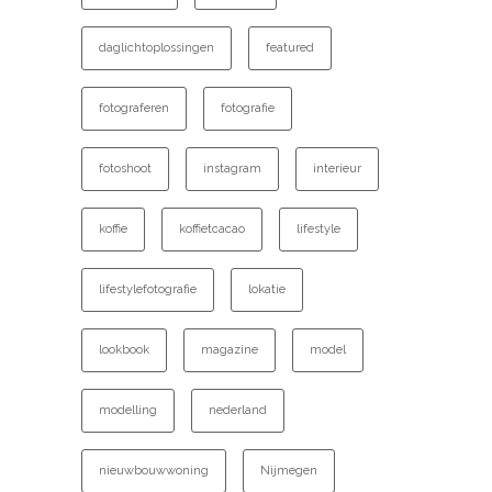
daglichtoplossingen
featured
fotograferen
fotografie
fotoshoot
instagram
interieur
koffie
koffietcacao
lifestyle
lifestylefotografie
lokatie
lookbook
magazine
model
modelling
nederland
nieuwbouwwoning
Nijmegen