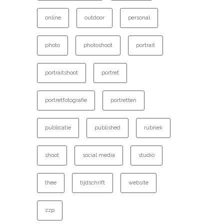
online
outdoor
personal
photo
photoshoot
portrait
portraitshoot
portret
portretfotografie
portretten
publicatie
published
rubriek
shoot
social media
studio
thee
tijdschrift
website
zzp