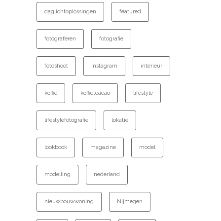
daglichtoplossingen
featured
fotograferen
fotografie
fotoshoot
instagram
interieur
koffie
koffietcacao
lifestyle
lifestylefotografie
lokatie
lookbook
magazine
model
modelling
nederland
nieuwbouwwoning
Nijmegen