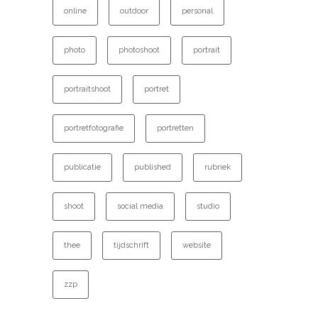
online
outdoor
personal
photo
photoshoot
portrait
portraitshoot
portret
portretfotografie
portretten
publicatie
published
rubriek
shoot
social media
studio
thee
tijdschrift
website
zzp