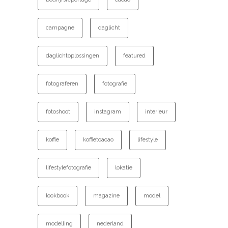
campagne
daglicht
daglichtoplossingen
featured
fotograferen
fotografie
fotoshoot
instagram
interieur
koffie
koffietcacao
lifestyle
lifestylefotografie
lokatie
lookbook
magazine
model
modelling
nederland