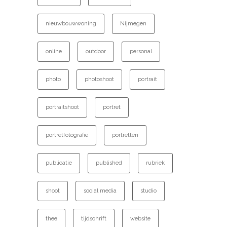
nieuwbouwwoning
Nijmegen
online
outdoor
personal
photo
photoshoot
portrait
portraitshoot
portret
portretfotografie
portretten
publicatie
published
rubriek
shoot
social media
studio
thee
tijdschrift
website