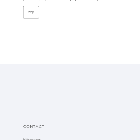
zzp
CONTACT
Nijmegen