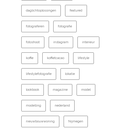
daglichtoplossingen
featured
fotograferen
fotografie
fotoshoot
instagram
interieur
koffie
koffietcacao
lifestyle
lifestylefotografie
lokatie
lookbook
magazine
model
modelling
nederland
nieuwbouwwoning
Nijmegen