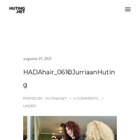
augustus 19, 2021
HADAhair_061©JurriaanHutin
g
POSTED BY : HUTINGNET
/
0 COMMENTS
/
UNDER :