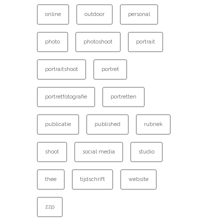
online
outdoor
personal
photo
photoshoot
portrait
portraitshoot
portret
portretfotografie
portretten
publicatie
published
rubriek
shoot
social media
studio
thee
tijdschrift
website
zzp