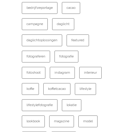
bedrijfsreportage
cacao
campagne
daglicht
daglichtoplossingen
featured
fotograferen
fotografie
fotoshoot
instagram
interieur
koffie
koffietcacao
lifestyle
lifestylefotografie
lokatie
lookbook
magazine
model