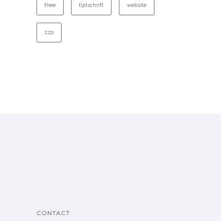
thee
tijdschrift
website
zzp
CONTACT