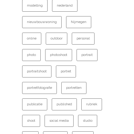
modelling
nederland
nieuwbouwwoning
Nijmegen
online
outdoor
personal
photo
photoshoot
portrait
portraitshoot
portret
portretfotografie
portretten
publicatie
published
rubriek
shoot
social media
studio