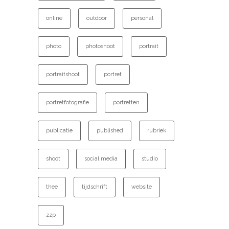
online
outdoor
personal
photo
photoshoot
portrait
portraitshoot
portret
portretfotografie
portretten
publicatie
published
rubriek
shoot
social media
studio
thee
tijdschrift
website
zzp