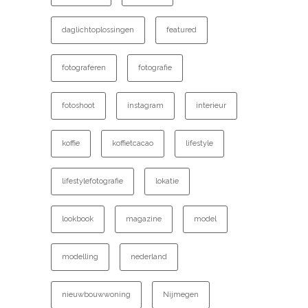
daglichtoplossingen
featured
fotograferen
fotografie
fotoshoot
instagram
interieur
koffie
koffietcacao
lifestyle
lifestylefotografie
lokatie
lookbook
magazine
model
modelling
nederland
nieuwbouwwoning
Nijmegen