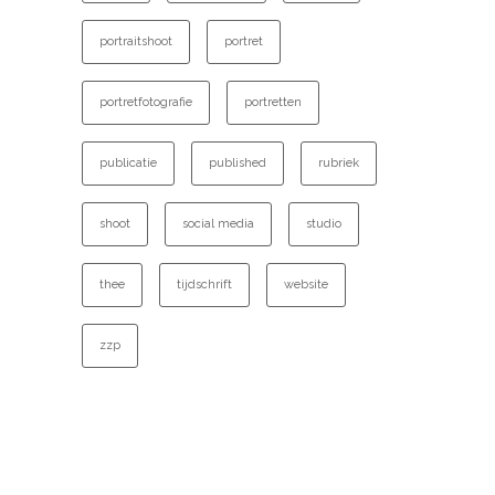
portraitshoot
portret
portretfotografie
portretten
publicatie
published
rubriek
shoot
social media
studio
thee
tijdschrift
website
zzp