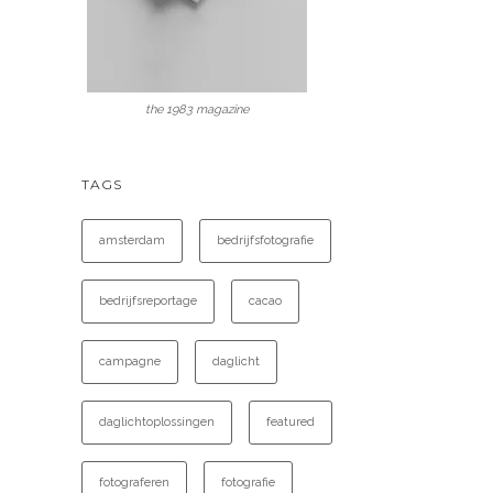
the 1983 magazine
TAGS
amsterdam
bedrijfsfotografie
bedrijfsreportage
cacao
campagne
daglicht
daglichtoplossingen
featured
fotograferen
fotografie