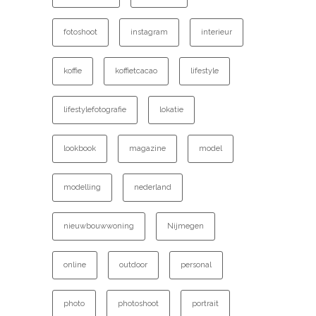
fotoshoot
instagram
interieur
koffie
koffietcacao
lifestyle
lifestylefotografie
lokatie
lookbook
magazine
model
modelling
nederland
nieuwbouwwoning
Nijmegen
online
outdoor
personal
photo
photoshoot
portrait