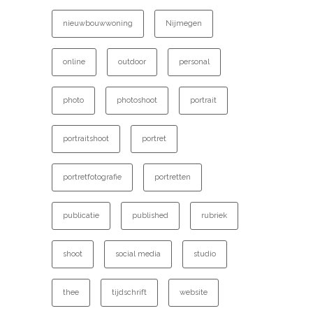
nieuwbouwwoning
Nijmegen
online
outdoor
personal
photo
photoshoot
portrait
portraitshoot
portret
portretfotografie
portretten
publicatie
published
rubriek
shoot
social media
studio
thee
tijdschrift
website