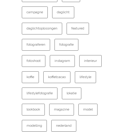
campagne
daglicht
daglichtoplossingen
featured
fotograferen
fotografie
fotoshoot
instagram
interieur
koffie
koffietcacao
lifestyle
lifestylefotografie
lokatie
lookbook
magazine
model
modelling
nederland