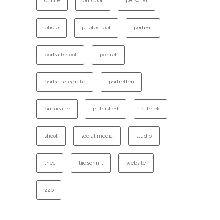
online
outdoor
personal
photo
photoshoot
portrait
portraitshoot
portret
portretfotografie
portretten
publicatie
published
rubriek
shoot
social media
studio
thee
tijdschrift
website
zzp