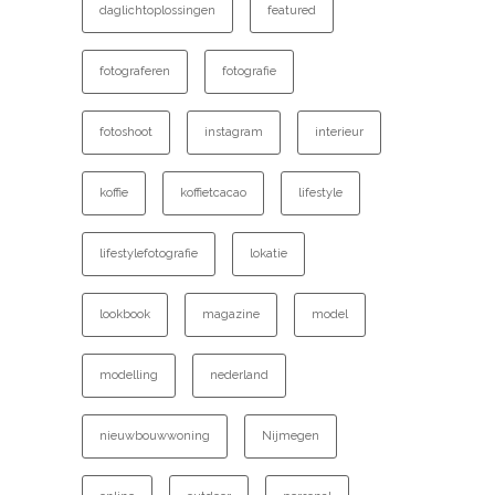
daglichtoplossingen
featured
fotograferen
fotografie
fotoshoot
instagram
interieur
koffie
koffietcacao
lifestyle
lifestylefotografie
lokatie
lookbook
magazine
model
modelling
nederland
nieuwbouwwoning
Nijmegen