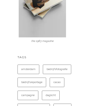
the 1983 magazine
TAGS
amsterdam
bedrijfsfotografie
bedrijfsreportage
cacao
campagne
daglicht