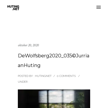
oktober 20, 2020
DeWolfsberg2020_035©Jurria
anHuting
POSTED BY : HUTINGNET
/
0 COMMENTS
/
UNDER :