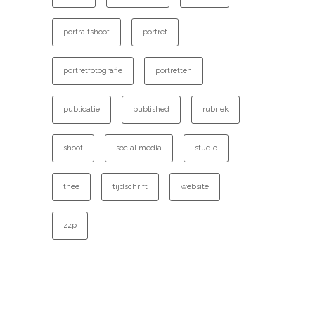
portraitshoot
portret
portretfotografie
portretten
publicatie
published
rubriek
shoot
social media
studio
thee
tijdschrift
website
zzp