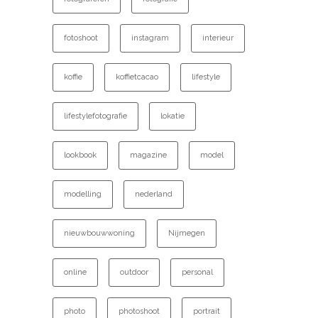
fotoshoot
instagram
interieur
koffie
koffietcacao
lifestyle
lifestylefotografie
lokatie
lookbook
magazine
model
modelling
nederland
nieuwbouwwoning
Nijmegen
online
outdoor
personal
photo
photoshoot
portrait