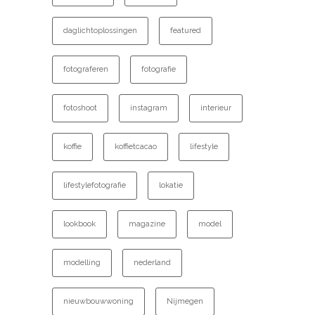
daglichtoplossingen
featured
fotograferen
fotografie
fotoshoot
instagram
interieur
koffie
koffietcacao
lifestyle
lifestylefotografie
lokatie
lookbook
magazine
model
modelling
nederland
nieuwbouwwoning
Nijmegen