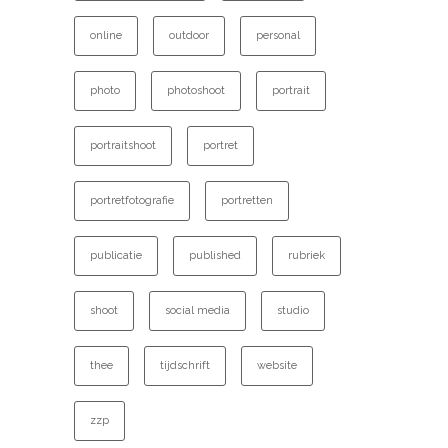
online
outdoor
personal
photo
photoshoot
portrait
portraitshoot
portret
portretfotografie
portretten
publicatie
published
rubriek
shoot
social media
studio
thee
tijdschrift
website
zzp