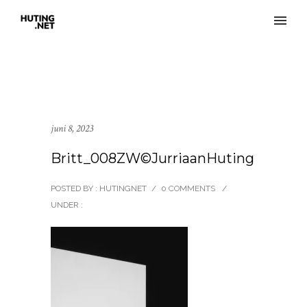
juni 8, 2023
Britt_008ZW©JurriaanHuting
POSTED BY : HUTINGNET
/
0 COMMENTS
/
UNDER :