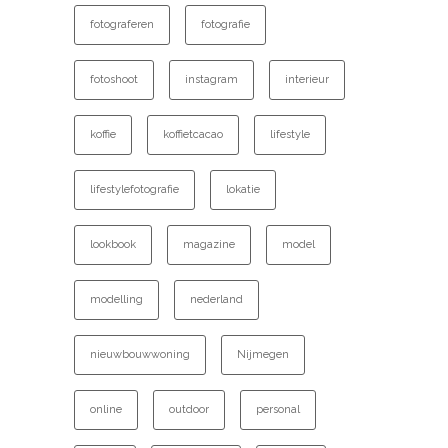
fotograferen
fotografie
fotoshoot
instagram
interieur
koffie
koffietcacao
lifestyle
lifestylefotografie
lokatie
lookbook
magazine
model
modelling
nederland
nieuwbouwwoning
Nijmegen
online
outdoor
personal