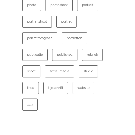
photo
photoshoot
portrait
portraitshoot
portret
portretfotografie
portretten
publicatie
published
rubriek
shoot
social media
studio
thee
tijdschrift
website
zzp