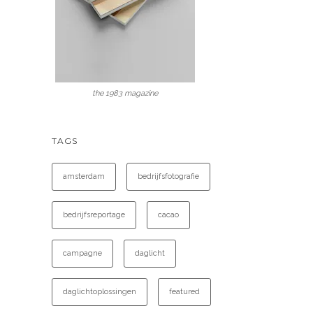
the 1983 magazine
TAGS
amsterdam
bedrijfsfotografie
bedrijfsreportage
cacao
campagne
daglicht
daglichtoplossingen
featured