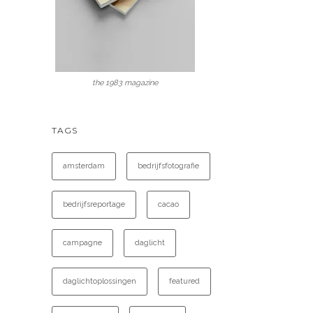
the 1983 magazine
TAGS
amsterdam
bedrijfsfotografie
bedrijfsreportage
cacao
campagne
daglicht
daglichtoplossingen
featured