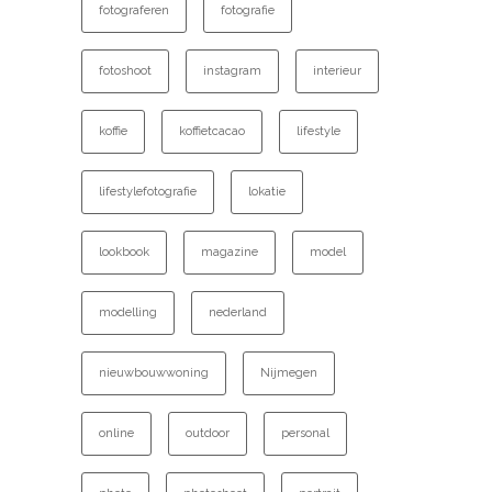
fotograferen
fotografie
fotoshoot
instagram
interieur
koffie
koffietcacao
lifestyle
lifestylefotografie
lokatie
lookbook
magazine
model
modelling
nederland
nieuwbouwwoning
Nijmegen
online
outdoor
personal