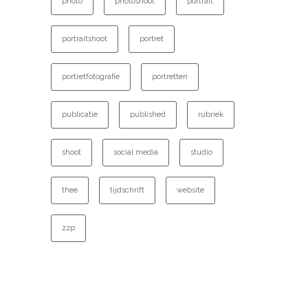
photo
photoshoot
portrait
portraitshoot
portret
portretfotografie
portretten
publicatie
published
rubriek
shoot
social media
studio
thee
tijdschrift
website
zzp