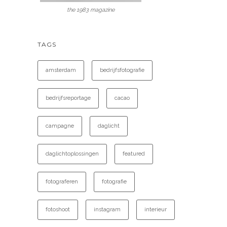
the 1983 magazine
TAGS
amsterdam
bedrijfsfotografie
bedrijfsreportage
cacao
campagne
daglicht
daglichtoplossingen
featured
fotograferen
fotografie
fotoshoot
instagram
interieur