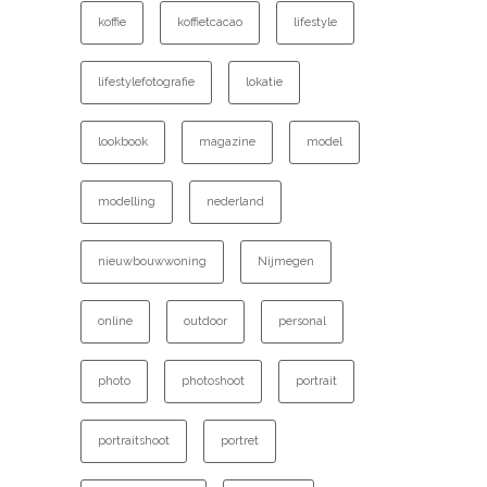
koffie
koffietcacao
lifestyle
lifestylefotografie
lokatie
lookbook
magazine
model
modelling
nederland
nieuwbouwwoning
Nijmegen
online
outdoor
personal
photo
photoshoot
portrait
portraitshoot
portret