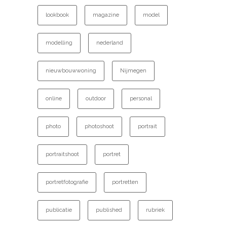
lookbook
magazine
model
modelling
nederland
nieuwbouwwoning
Nijmegen
online
outdoor
personal
photo
photoshoot
portrait
portraitshoot
portret
portretfotografie
portretten
publicatie
published
rubriek