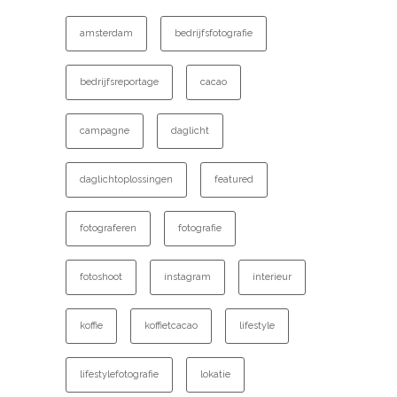
amsterdam
bedrijfsfotografie
bedrijfsreportage
cacao
campagne
daglicht
daglichtoplossingen
featured
fotograferen
fotografie
fotoshoot
instagram
interieur
koffie
koffietcacao
lifestyle
lifestylefotografie
lokatie