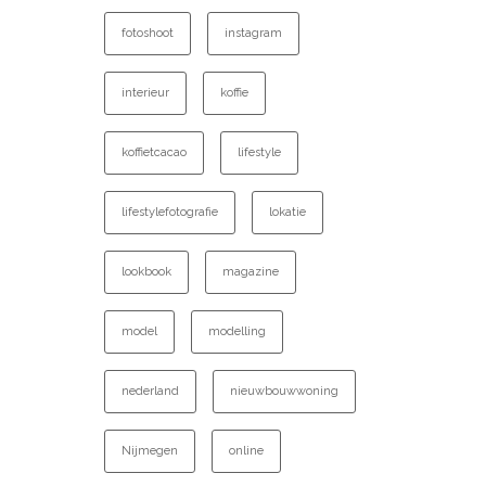
fotoshoot
instagram
interieur
koffie
koffietcacao
lifestyle
lifestylefotografie
lokatie
lookbook
magazine
model
modelling
nederland
nieuwbouwwoning
Nijmegen
online