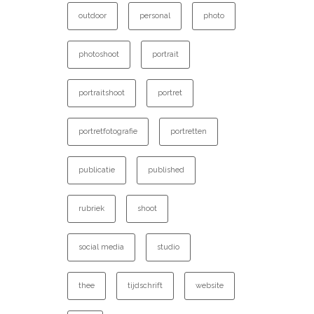
outdoor
personal
photo
photoshoot
portrait
portraitshoot
portret
portretfotografie
portretten
publicatie
published
rubriek
shoot
social media
studio
thee
tijdschrift
website