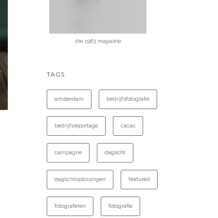
the 1983 magazine
TAGS
amsterdam
bedrijfsfotografie
bedrijfsreportage
cacao
campagne
daglicht
daglichtoplossingen
featured
fotograferen
fotografie